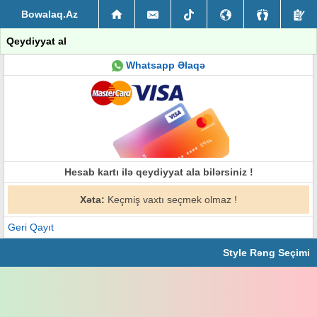
Bowalaq.Az
Qeydiyyat al
Whatsapp Əlaqə
Hesab kartı ilə qeydiyyat ala bilərsiniz !
Xəta:
Keçmiş vaxtı seçmek olmaz !
Geri Qayıt
Style Rəng Seçimi