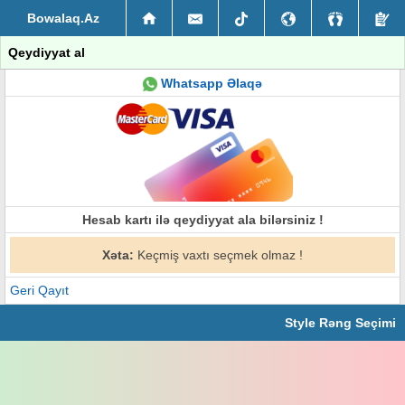
Bowalaq.Az
Qeydiyyat al
Whatsapp Əlaqə
Hesab kartı ilə qeydiyyat ala bilərsiniz !
Xəta:
Keçmiş vaxtı seçmek olmaz !
Geri Qayıt
Style Rəng Seçimi