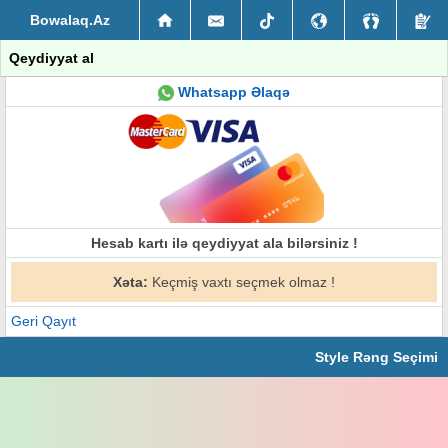
Bowalaq.Az
Qeydiyyat al
Whatsapp Əlaqə
Hesab kartı ilə qeydiyyat ala bilərsiniz !
Xəta:
Keçmiş vaxtı seçmek olmaz !
Geri Qayıt
Style Rəng Seçimi