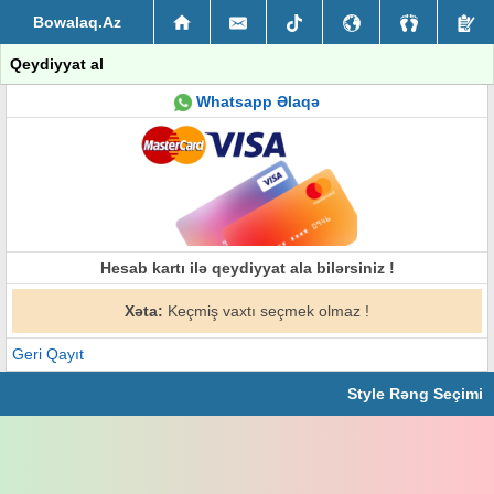
Bowalaq.Az
Qeydiyyat al
Whatsapp Əlaqə
Hesab kartı ilə qeydiyyat ala bilərsiniz !
Xəta:
Keçmiş vaxtı seçmek olmaz !
Geri Qayıt
Style Rəng Seçimi