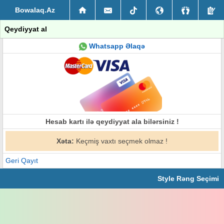
Bowalaq.Az
Qeydiyyat al
Whatsapp Əlaqə
Hesab kartı ilə qeydiyyat ala bilərsiniz !
Xəta:
Keçmiş vaxtı seçmek olmaz !
Geri Qayıt
Style Rəng Seçimi