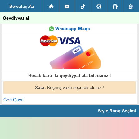
Bowalaq.Az
Qeydiyyat al
Whatsapp Əlaqə
Hesab kartı ilə qeydiyyat ala bilərsiniz !
Xəta:
Keçmiş vaxtı seçmek olmaz !
Geri Qayıt
Style Rəng Seçimi