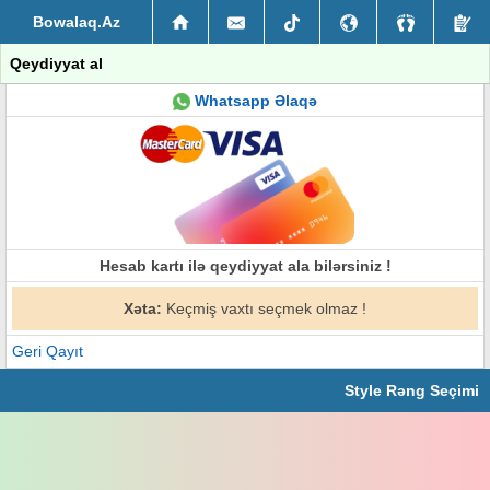
Bowalaq.Az
Qeydiyyat al
Whatsapp Əlaqə
Hesab kartı ilə qeydiyyat ala bilərsiniz !
Xəta:
Keçmiş vaxtı seçmek olmaz !
Geri Qayıt
Style Rəng Seçimi