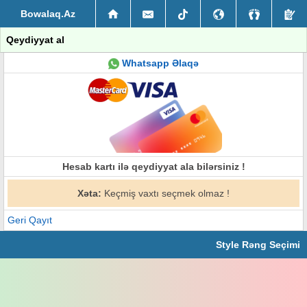
Bowalaq.Az
Qeydiyyat al
Whatsapp Əlaqə
Hesab kartı ilə qeydiyyat ala bilərsiniz !
Xəta:
Keçmiş vaxtı seçmek olmaz !
Geri Qayıt
Style Rəng Seçimi