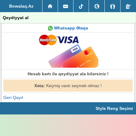
Bowalaq.Az
Qeydiyyat al
Whatsapp Əlaqə
Hesab kartı ilə qeydiyyat ala bilərsiniz !
Xəta:
Keçmiş vaxtı seçmek olmaz !
Geri Qayıt
Style Rəng Seçimi