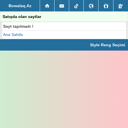
Bowalaq.Az
Satışda olan saytlar
Sayt tapılmadı !
Ana Səhifə
Style Rəng Seçimi