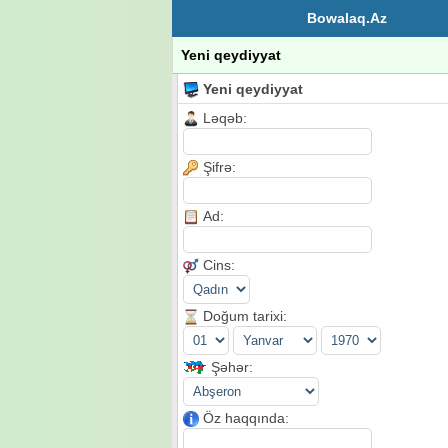
Bowalaq.Az
Yeni qeydiyyat
Yeni qeydiyyat
Ləqəb:
Şifrə:
Ad:
Cins:
Doğum tarixi:
Şəhər:
Öz haqqında: