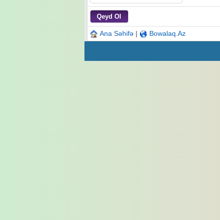
Ana Səhifə
|
Bowalaq.Az