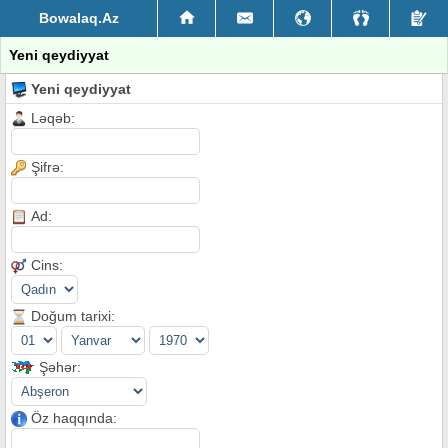
Bowalaq.Az
Yeni qeydiyyat
Yeni qeydiyyat
Ləqəb:
Şifrə:
Ad:
Cins:
Doğum tarixi:
Şəhər:
Öz haqqında: