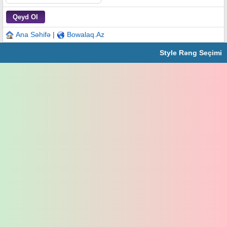
Ana Səhifə
|
Bowalaq.Az
Style Rəng Seçimi