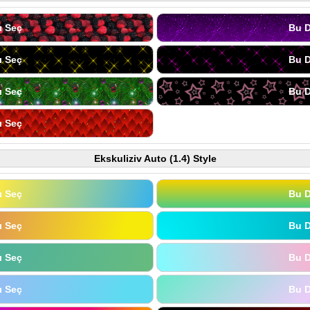
ı Seç
Bu D
ı Seç
Bu D
ı Seç
Bu D
ı Seç
Ekskuliziv Auto (1.4) Style
ı Seç
Bu D
ı Seç
Bu D
ı Seç
Bu D
ı Seç
Bu D