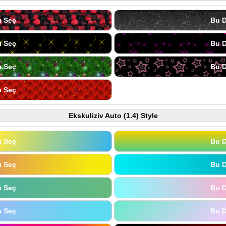
ı Seç
Bu D
ı Seç
Bu D
ı Seç
Bu D
ı Seç
Ekskuliziv Auto (1.4) Style
ı Seç
Bu D
ı Seç
Bu D
ı Seç
Bu D
ı Seç
Bu D