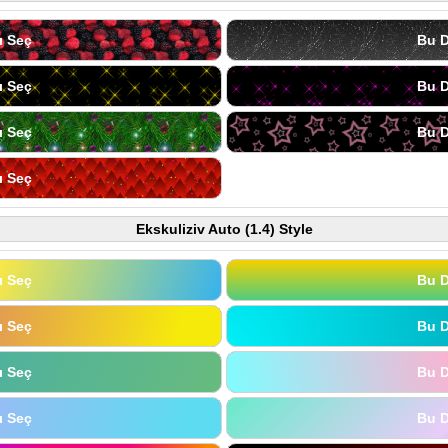
ı Seç
Bu D
ı Seç
Bu D
ı Seç
Bu D
ı Seç
Ekskuliziv Auto (1.4) Style
ı Seç
Bu D
ı Seç
Bu D
ı Seç
Bu D
ı Seç
Bu D